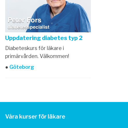
Uppdatering diabetes typ 2
Diabeteskurs för läkare i
primärvården. Välkommen!
●
Göteborg
Våra kurser för läkare