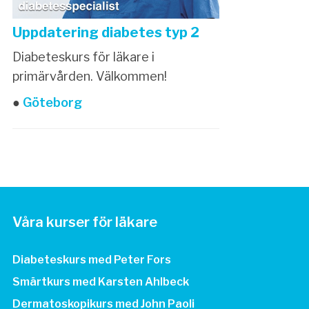
Uppdatering diabetes typ 2
Diabeteskurs för läkare i
primärvården. Välkommen!
●
Göteborg
Våra kurser för läkare
Diabeteskurs med Peter Fors
Smärtkurs med Karsten Ahlbeck
Dermatoskopikurs med John Paoli