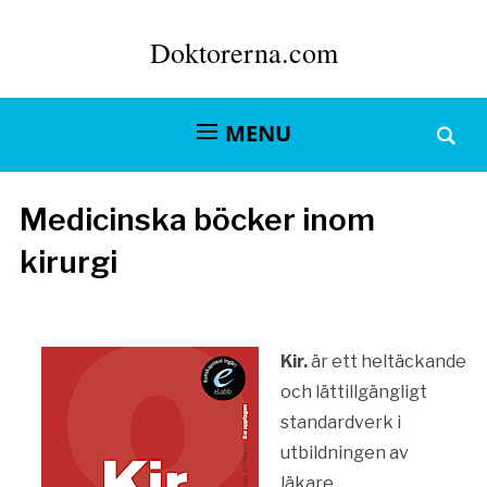
Doktorerna.com
MENU
Medicinska böcker inom
kirurgi
Kir.
är ett heltäckande
och lättillgängligt
standardverk i
utbildningen av
läkare.