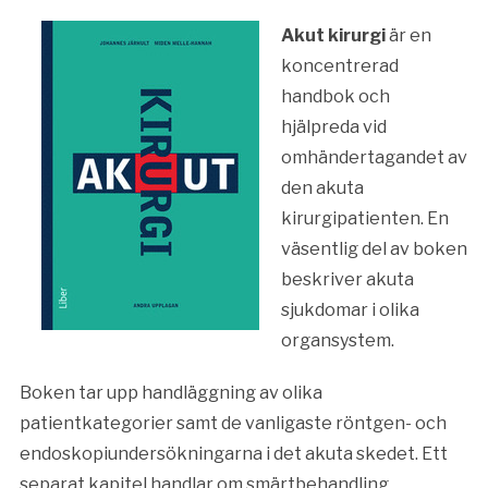
Akut kirurgi
är en
koncentrerad
handbok och
hjälpreda vid
omhändertagandet av
den akuta
kirurgipatienten. En
väsentlig del av boken
beskriver akuta
sjukdomar i olika
organsystem.
Boken tar upp handläggning av olika
patientkategorier samt de vanligaste röntgen- och
endoskopiundersökningarna i det akuta skedet. Ett
separat kapitel handlar om smärtbehandling.