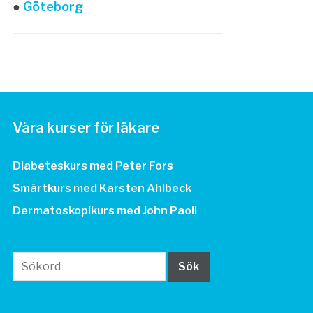
●
Göteborg
Våra kurser för läkare
Diabeteskurs med Peter Fors
Smärtkurs med Karsten Ahlbeck
Dermatoskopikurs med John Paoli