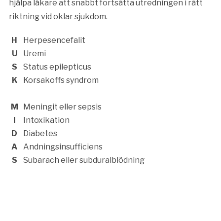
hjälpa läkare att snabbt fortsätta utredningen i rätt
riktning vid oklar sjukdom.
H
Herpesencefalit
U
Uremi
S
Status epilepticus
K
Korsakoffs syndrom
M
Meningit eller sepsis
I
Intoxikation
D
Diabetes
A
Andningsinsufficiens
S
Subarach eller subduralblödning