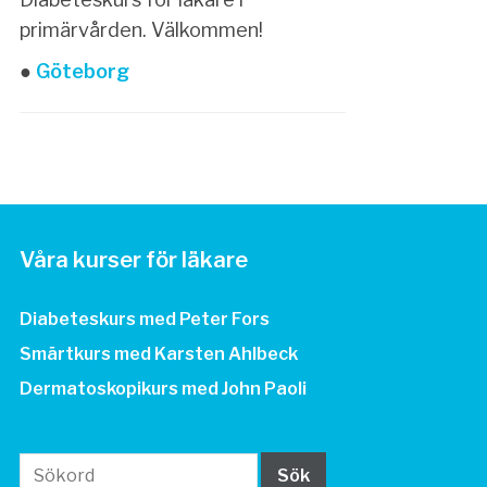
primärvården. Välkommen!
●
Göteborg
Våra kurser för läkare
Diabeteskurs med Peter Fors
Smärtkurs med Karsten Ahlbeck
Dermatoskopikurs med John Paoli