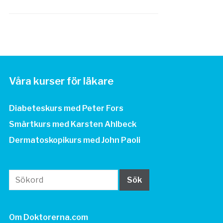
Våra kurser för läkare
Diabeteskurs med Peter Fors
Smärtkurs med Karsten Ahlbeck
Dermatoskopikurs med John Paoli
Om Doktorerna.com